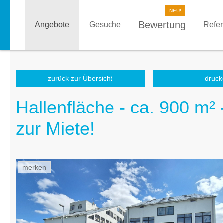
Bewertung
Angebote
Gesuche
Refe
zurück zur Übersicht
druck
Hallenfläche - ca. 900 m² 
zur Miete!
merken