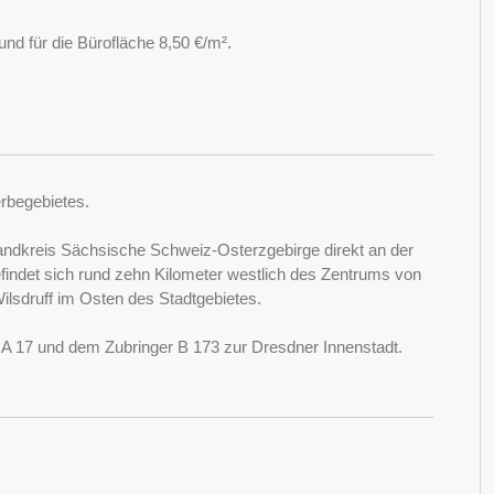
und für die Bürofläche 8,50 €/m².
erbegebietes.
m Landkreis Sächsische Schweiz-Osterzgebirge direkt an der
indet sich rund zehn Kilometer westlich des Zentrums von
ilsdruff im Osten des Stadtgebietes.
 A 17 und dem Zubringer B 173 zur Dresdner Innenstadt.