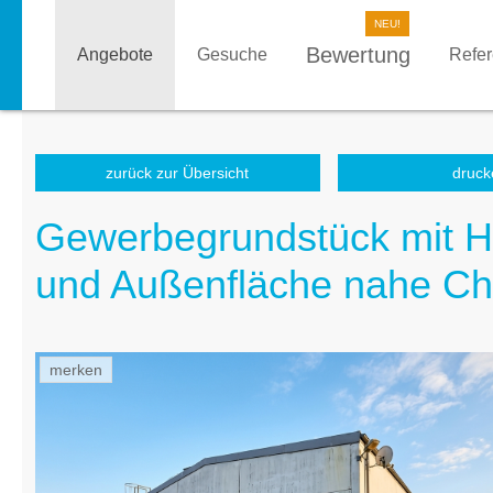
Bewertung
Angebote
Gesuche
Refe
zurück zur Übersicht
druck
Gewerbegrundstück mit Ha
und Außenfläche nahe Ch
merken