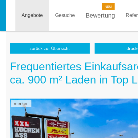
Bewertung
Angebote
Gesuche
Refe
zurück zur Übersicht
druck
Frequentiertes Einkaufsar
ca. 900 m² Laden in Top 
merken