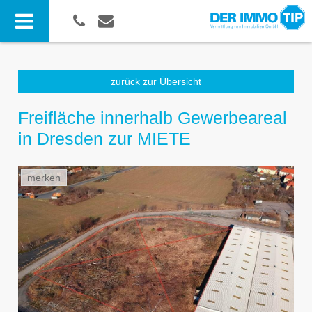
zurück zur Übersicht
Freifläche innerhalb Gewerbeareal
in Dresden zur MIETE
merken