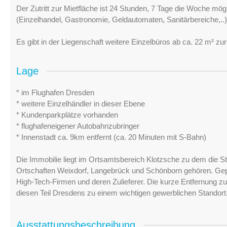
Der Zutritt zur Mietfläche ist 24 Stunden, 7 Tage die Woche mögl
(Einzelhandel, Gastronomie, Geldautomaten, Sanitärbereiche,..)
Es gibt in der Liegenschaft weitere Einzelbüros ab ca. 22 m² zu
Lage
* im Flughafen Dresden
* weitere Einzelhändler in dieser Ebene
* Kundenparkplätze vorhanden
* flughafeneigener Autobahnzubringer
* Innenstadt ca. 9km entfernt (ca. 20 Minuten mit S-Bahn)
Die Immobilie liegt im Ortsamtsbereich Klotzsche zu dem die Sta
Ortschaften Weixdorf, Langebrück und Schönborn gehören. Geprä
High-Tech-Firmen und deren Zulieferer. Die kurze Entfernung z
diesen Teil Dresdens zu einem wichtigen gewerblichen Standort
Ausstattungsbeschreibung