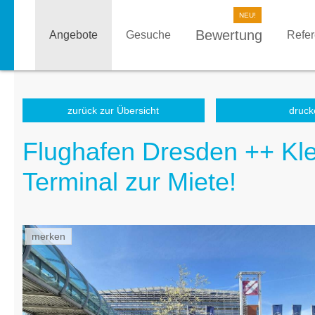
Bewertung
Angebote
Gesuche
Refe
zurück zur Übersicht
druck
Flughafen Dresden ++ Kle
Terminal zur Miete!
merken