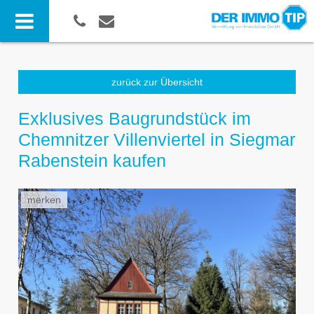
zurück zur Übersicht
Exklusives Baugrundstück im
Chemnitzer Villenviertel in Siegmar
Rabenstein kaufen
merken