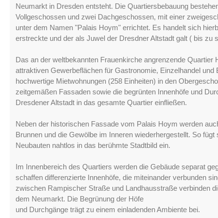
Neumarkt in Dresden entsteht. Die Quartiersbebauung bestehend a
Vollgeschossen und zwei Dachgeschossen, mit einer zweigescho
unter dem Namen "Palais Hoym" errichtet. Es handelt sich hierb
erstreckte und der als Juwel der Dresdner Altstadt galt ( bis zu
Das an der weltbekannten Frauenkirche angrenzende Quartier
attraktiven Gewerbeflächen für Gastronomie, Einzelhandel un
hochwertige Mietwohnungen (258 Einheiten) in den Obergeschos
zeitgemäßen Fassaden sowie die begrünten Innenhöfe und Du
Dresdener Altstadt in das gesamte Quartier einfließen.
Neben der historischen Fassade vom Palais Hoym werden auch w
Brunnen und die Gewölbe im Inneren wiederhergestellt. So füg
Neubauten nahtlos in das berühmte Stadtbild ein.
Im Innenbereich des Quartiers werden die Gebäude separat ge
schaffen differenzierte Innenhöfe, die miteinander verbunden s
zwischen Rampischer Straße und Landhausstraße verbinden die
dem Neumarkt. Die Begrünung der Höfe
und Durchgänge trägt zu einem einladenden Ambiente bei.