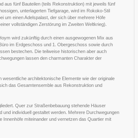
us fünf Bauteilen (teils Rekonstruktion) mit jeweils fünf
ssigen, unterlagerten Tiefgarage, wird im Rokoko-Stil
ei um einen Adelspalast, der sich über mehrere Höfe
 seiner vollständigen Zerstörung im Zweiten Weltkrieg).
 Hoym wird zukünftig durch einen ausgewogenen Mix aus
d Büro im Erdgeschoss und 1. Obergeschoss sowie durch
sen bestechen. Die teilweise historischen aber auch
rchwegungen lassen den charmanten Charakter der
esentliche architektonische Elemente wie der originale
t sich das Gesamtensemble aus Rekonstruktion und
gliedert. Quer zur Straßenbebauung stehende Häuser
ind und individuell gestaltet werden. Mehrere Durchwegungen
 Innenhöfe miteinander und vernetzen das Quartier mit