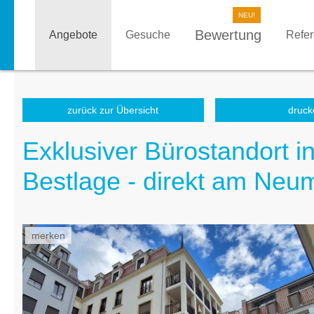
Bewertung
Angebote
Gesuche
Refe
zurück zur Übersicht
druck
Exklusiver Bürostandort i
Bestlage - direkt am Neu
merken