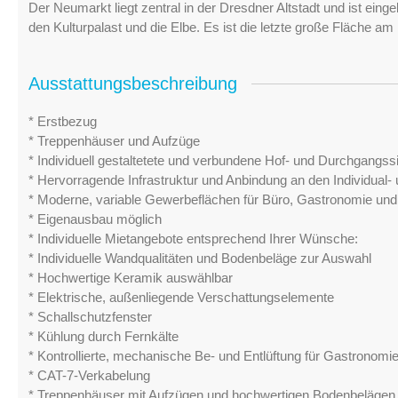
Der Neumarkt liegt zentral in der Dresdner Altstadt und ist ein
den Kulturpalast und die Elbe. Es ist die letzte große Fläche a
Ausstattungsbeschreibung
* Erstbezug
* Treppenhäuser und Aufzüge
* Individuell gestaltetete und verbundene Hof- und Durchgangssi
* Hervorragende Infrastruktur und Anbindung an den Individual-
* Moderne, variable Gewerbeflächen für Büro, Gastronomie un
* Eigenausbau möglich
* Individuelle Mietangebote entsprechend Ihrer Wünsche:
* Individuelle Wandqualitäten und Bodenbeläge zur Auswahl
* Hochwertige Keramik auswählbar
* Elektrische, außenliegende Verschattungselemente
* Schallschutzfenster
* Kühlung durch Fernkälte
* Kontrollierte, mechanische Be- und Entlüftung für Gastronomi
* CAT-7-Verkabelung
* Treppenhäuser mit Aufzügen und hochwertigen Bodenbelägen