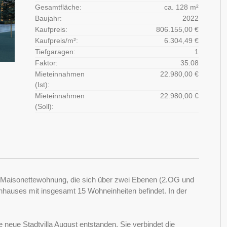
Gesamtfläche:
ca. 128 m²
Baujahr:
2022
Kaufpreis:
806.155,00 €
Kaufpreis/m²:
6.304,49 €
Tiefgaragen:
1
Faktor:
35.08
Mieteinnahmen
22.980,00 €
(Ist):
Mieteinnahmen
22.980,00 €
(Soll):
- Maisonettewohnung, die sich über zwei Ebenen (2.OG und
enhauses mit insgesamt 15 Wohneinheiten befindet. In der
e neue Stadtvilla August entstanden. Sie verbindet die