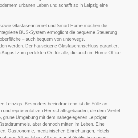
 modernem urbanen Leben und schafft so in Leipzig eine
t sowie Glasfaserinternet und Smart Home machen die
integrierte BUS-System ermöglicht die bequeme Steuerung
eroberfläche – auch bequem von unterwegs.
en werden. Der hauseigene Glasfaseranschluss garantiert
a August zum perfekten Ort für alle, die auch im Home Office
 Leipzigs. Besonders beeindruckend ist die Fülle an
ern und repräsentativen Herrschaftsgebäuden, die dem Viertel
ige, grüne Umgebung mit dem nahegelegenen Leipziger
oßstadtrummels, aber dennoch mitten im Leben. Eine
iten, Gastronomie, medizinischen Einrichtungen, Hotels,
enehmes Alltagsleben. All das macht Gohlis besonders