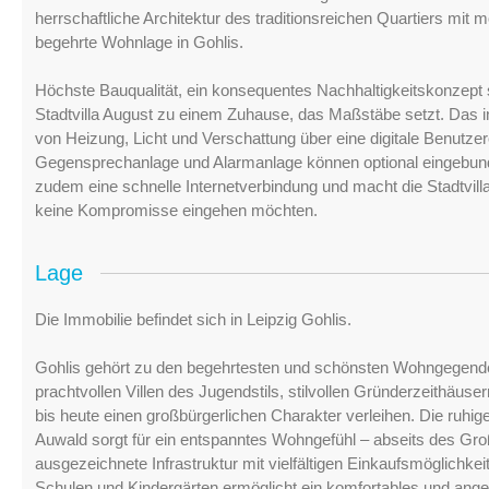
herrschaftliche Architektur des traditionsreichen Quartiers mit
begehrte Wohnlage in Gohlis.
Höchste Bauqualität, ein konsequentes Nachhaltigkeitskonzep
Stadtvilla August zu einem Zuhause, das Maßstäbe setzt. Das 
von Heizung, Licht und Verschattung über eine digitale Benutz
Gegensprechanlage und Alarmanlage können optional eingebund
zudem eine schnelle Internetverbindung und macht die Stadtvill
keine Kompromisse eingehen möchten.
Lage
Die Immobilie befindet sich in Leipzig Gohlis.
Gohlis gehört zu den begehrtesten und schönsten Wohngegenden
prachtvollen Villen des Jugendstils, stilvollen Gründerzeithäus
bis heute einen großbürgerlichen Charakter verleihen. Die ruh
Auwald sorgt für ein entspanntes Wohngefühl – abseits des Gr
ausgezeichnete Infrastruktur mit vielfältigen Einkaufsmöglichke
Schulen und Kindergärten ermöglicht ein komfortables und ang