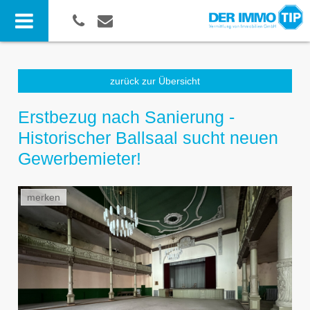
zurück zur Übersicht
Erstbezug nach Sanierung -
Historischer Ballsaal sucht neuen
Gewerbemieter!
merken