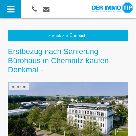
zurück zur Übersicht
Erstbezug nach Sanierung -
Bürohaus in Chemnitz kaufen -
Denkmal -
merken