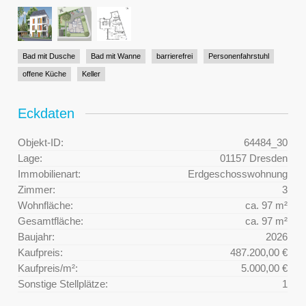
Bad mit Dusche
Bad mit Wanne
barrierefrei
Personenfahrstuhl
offene Küche
Keller
Eckdaten
Objekt-ID:
64484_30
Lage:
01157 Dresden
Immobilienart:
Erdgeschosswohnung
Zimmer:
3
Wohnfläche:
ca. 97 m²
Gesamtfläche:
ca. 97 m²
Baujahr:
2026
Kaufpreis:
487.200,00 €
Kaufpreis/m²:
5.000,00 €
Sonstige Stellplätze:
1