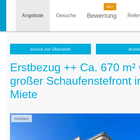
Bewertung
Angebote
Gesuche
Refe
zurück zur Übersicht
druck
Erstbezug ++ Ca. 670 m²
großer Schaufenstefront in
Miete
merken