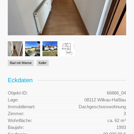
Bad mit Wanne
Keller
Eckdaten
Objekt-ID:
66866_04
Lage:
08112 Wilkau-Haßlau
Immobilienart:
Dachgeschosswohnung
Zimmer:
3
Wohnfläche:
ca. 62 m²
Baujahr:
1993