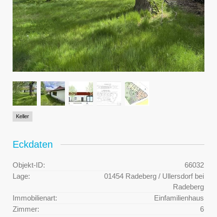
Keller
Eckdaten
Objekt-ID:
66032
Lage:
01454 Radeberg / Ullersdorf bei
Radeberg
Immobilienart:
Einfamilienhaus
Zimmer:
6