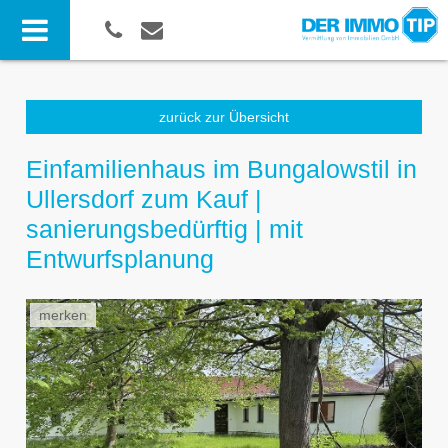
zurück zur Übersicht
Einfamilienhaus im Bungalowstil in
Ullersdorf zum Kauf |
sanierungsbedürftig | mit
Entwurfsplanung
merken