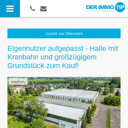
zurück zur Übersicht
Eigennutzer aufgepasst - Halle mit
Kranbahn und großzügigem
Grundstück zum Kauf!
merken