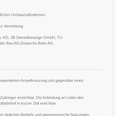
 möglichen Umbaumaßnahmen.
ur Vermietung.
o. KG, 3B Dienstleistungs-GmbH, TU-
eßler Bau AG,Deutsche Bahn AG.
 frequentierten Ampelkreuzung und gegenüber eines
Zubringer erreichbar. Die Anbindung an Linien des
tbahnhof in kurzer Zeit ereichbar.
 des täglichen Bedarfs und gastronomische Nutzungen.