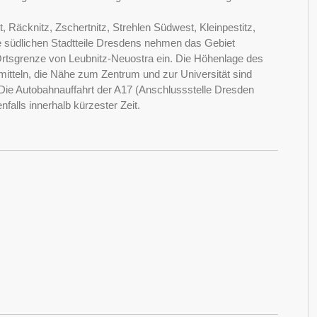
 Räcknitz, Zschertnitz, Strehlen Südwest, Kleinpestitz,
ie südlichen Stadtteile Dresdens nehmen das Gebiet
tsgrenze von Leubnitz-Neuostra ein. Die Höhenlage des
smitteln, die Nähe zum Zentrum und zur Universität sind
Die Autobahnauffahrt der A17 (Anschlussstelle Dresden
falls innerhalb kürzester Zeit.