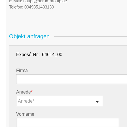
E-Mail:
haupt@der-immo-tip.de
Telefon:
0049351433130
Objekt anfragen
Exposé-Nr.:
Firma
Anrede
*
Anrede*
Vorname