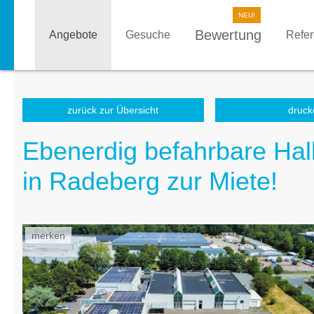
Bewertung
Angebote
Gesuche
Refe
zurück zur Übersicht
druck
Ebenerdig befahrbare Hall
in Radeberg zur Miete!
merken