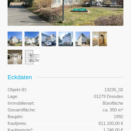
Eckdaten
Objekt-ID:
13235_02
Lage:
01279 Dresden
Immobilienart:
Bürofläche
Gesamtfläche:
ca. 350 m²
Baujahr:
1992
Kaufpreis:
611.100,00 €
Kaufpreis/m²:
1.746,00 €