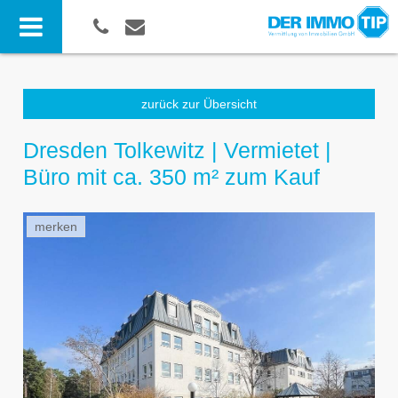
zurück zur Übersicht
Dresden Tolkewitz | Vermietet |
Büro mit ca. 350 m² zum Kauf
merken