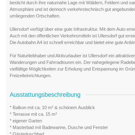
besticht durch ihre naturnahe Lage mit Wäldern, Feldern und san
Atmosphäre und ist dennoch verkehrstechnisch gut angebunden
umliegenden Ortschaften.
Ullersdorf verfügt über eine gute Infrastruktur. Mit dem Auto e
Auch mit den öffentlichen Verkehrsmitteln ist Ullersdorf gut er
Die Autobahn A4 ist schnell erreichbar und bietet eine gute Anb
Für Naturliebhaber und Aktivurlauber ist Ullersdorf ein attrakt
Wanderungen und Fahrradtouren ein. Der nahegelegene Radeber
vielfältige Möglichkeiten zur Erholung und Entspannung im Grü
Freizeiteinrichtungen.
Ausstattungsbeschreibung
* Balkon mit ca. 10 m² & schönem Ausblick
* Terrasse mit ca. 15 m²
* eigener Garten
* Masterbad mit Badewanne, Dusche und Fenster
* Gästeduschbad