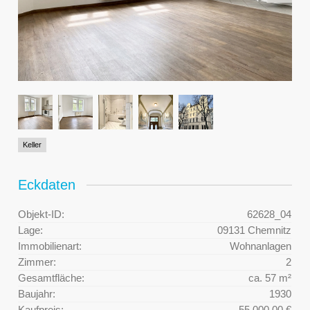
Keller
Eckdaten
Objekt-ID:
62628_04
Lage:
09131 Chemnitz
Immobilienart:
Wohnanlagen
Zimmer:
2
Gesamtfläche:
ca. 57 m²
Baujahr:
1930
Kaufpreis:
55.000,00 €