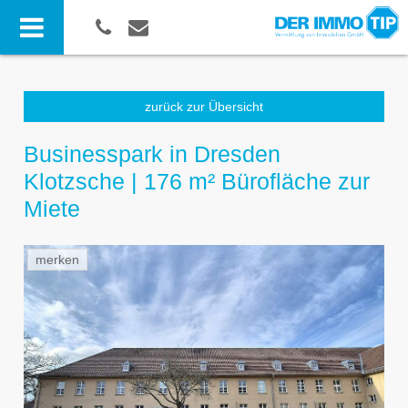
zurück zur Übersicht
Businesspark in Dresden
Klotzsche | 176 m² Bürofläche zur
Miete
merken