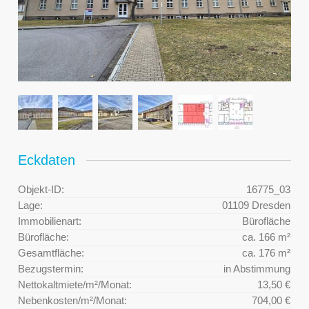
Eckdaten
Objekt-ID:
16775_03
Lage:
01109 Dresden
Immobilienart:
Bürofläche
Bürofläche:
ca. 166 m²
Gesamtfläche:
ca. 176 m²
Bezugstermin:
in Abstimmung
Nettokaltmiete/m²/Monat:
13,50 €
Nebenkosten/m²/Monat:
704,00 €