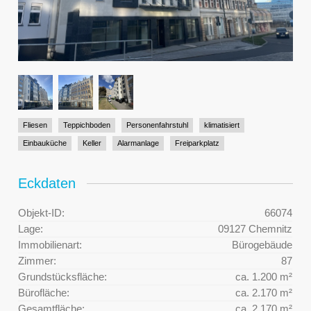
Fliesen
Teppichboden
Personenfahrstuhl
klimatisiert
Einbauküche
Keller
Alarmanlage
Freiparkplatz
Eckdaten
Objekt-ID:
66074
Lage:
09127 Chemnitz
Immobilienart:
Bürogebäude
Zimmer:
87
Grundstücksfläche:
ca. 1.200 m²
Bürofläche:
ca. 2.170 m²
Gesamtfläche:
ca. 2.170 m²