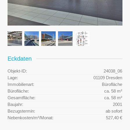
Eckdaten
Objekt-ID:
24038_06
Lage:
01109 Dresden
Immobilienart:
Bürofläche
Bürofläche:
ca. 58 m²
Gesamtfläche:
ca. 58 m²
Baujahr:
2001
Bezugstermin:
ab sofort
Nebenkosten/m²/Monat:
527,40 €