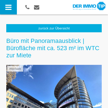
zurück zur Übersicht
Büro mit Panoramaausblick |
Bürofläche mit ca. 523 m² im WTC
zur Miete
merken