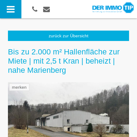
zurück zur Übersicht
Bis zu 2.000 m² Hallenfläche zur
Miete | mit 2,5 t Kran | beheizt |
nahe Marienberg
merken