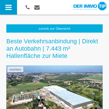
zurück zur Übersicht
Beste Verkehrsanbindung | Direkt
an Autobahn | 7.443 m²
Hallenfläche zur Miete
merken