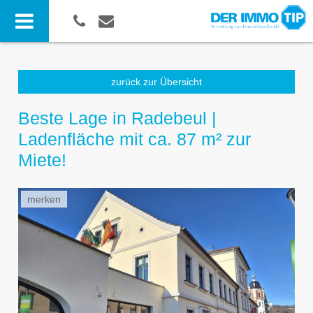
zurück zur Übersicht
Beste Lage in Radebeul |
Ladenfläche mit ca. 87 m² zur
Miete!
merken