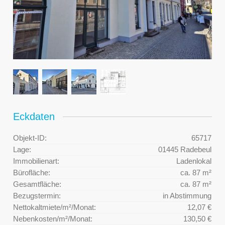
Eckdaten
Objekt-ID:
65717
Lage:
01445 Radebeul
Immobilienart:
Ladenlokal
Bürofläche:
ca. 87 m²
Gesamtfläche:
ca. 87 m²
Bezugstermin:
in Abstimmung
Nettokaltmiete/m²/Monat:
12,07 €
Nebenkosten/m²/Monat:
130,50 €