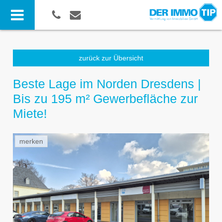
zurück zur Übersicht
Beste Lage im Norden Dresdens |
Bis zu 195 m² Gewerbefläche zur
Miete!
merken