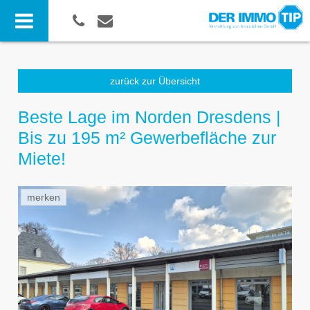
zurück zur Übersicht
Beste Lage im Norden Dresdens |
Bis zu 195 m² Gewerbefläche zur
Miete!
merken