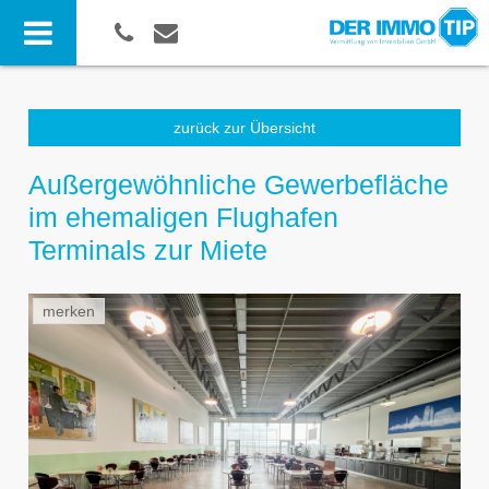
zurück zur Übersicht
Außergewöhnliche Gewerbefläche
im ehemaligen Flughafen
Terminals zur Miete
merken