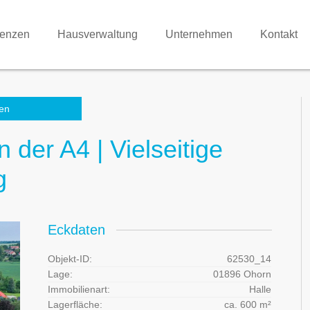
renzen
Hausverwaltung
Unternehmen
Kontakt
en
 der A4 | Vielseitige
g
Eckdaten
Objekt-ID:
62530_14
Lage:
01896 Ohorn
Immobilienart:
Halle
Lagerfläche:
ca. 600 m²