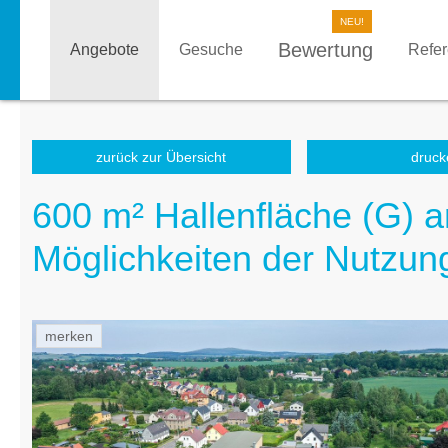
Bewertung
Angebote
Gesuche
Refe
zurück zur Übersicht
druck
600 m² Hallenfläche (G) an
Möglichkeiten der Nutzun
merken