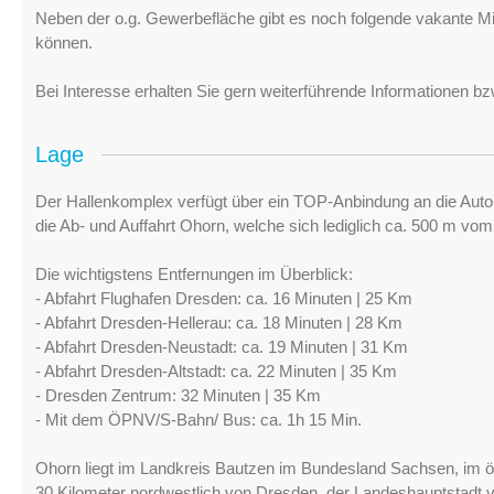
Neben der o.g. Gewerbefläche gibt es noch folgende vakante Mie
können.
Bei Interesse erhalten Sie gern weiterführende Informationen 
Lage
Der Hallenkomplex verfügt über ein TOP-Anbindung an die Autob
die Ab- und Auffahrt Ohorn, welche sich lediglich ca. 500 m vom
Die wichtigstens Entfernungen im Überblick:
- Abfahrt Flughafen Dresden: ca. 16 Minuten | 25 Km
- Abfahrt Dresden-Hellerau: ca. 18 Minuten | 28 Km
- Abfahrt Dresden-Neustadt: ca. 19 Minuten | 31 Km
- Abfahrt Dresden-Altstadt: ca. 22 Minuten | 35 Km
- Dresden Zentrum: 32 Minuten | 35 Km
- Mit dem ÖPNV/S-Bahn/ Bus: ca. 1h 15 Min.
Ohorn liegt im Landkreis Bautzen im Bundesland Sachsen, im ös
30 Kilometer nordwestlich von Dresden, der Landeshauptstadt 