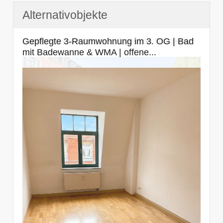
Alternativobjekte
Gepflegte 3-Raumwohnung im 3. OG | Bad
Saniertes Investment in Dresden Blasewitz!
mit Badewanne & WMA | offene...