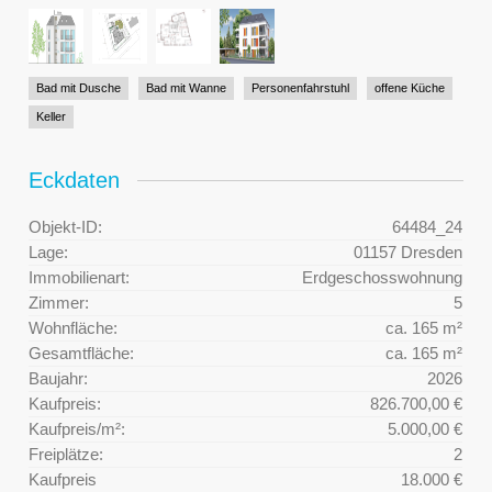
Bad mit Dusche
Bad mit Wanne
Personenfahrstuhl
offene Küche
Keller
Eckdaten
Objekt-ID:
64484_24
Lage:
01157 Dresden
Immobilienart:
Erdgeschosswohnung
Zimmer:
5
Wohnfläche:
ca. 165 m²
Gesamtfläche:
ca. 165 m²
Baujahr:
2026
Kaufpreis:
826.700,00 €
Kaufpreis/m²:
5.000,00 €
Freiplätze:
2
Kaufpreis
18.000 €