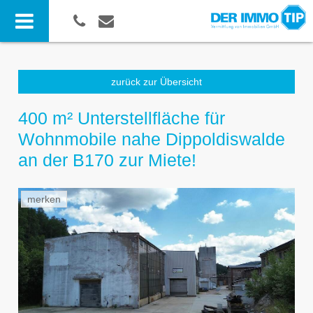
zurück zur Übersicht
400 m² Unterstellfläche für
Wohnmobile nahe Dippoldiswalde
an der B170 zur Miete!
merken