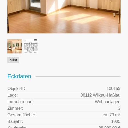
Keller
Eckdaten
Objekt-ID:
100159
Lage:
08112 Wilkau-Haßlau
Immobilienart:
Wohnanlagen
Zimmer:
3
Gesamtfläche:
ca. 73 m²
Baujahr:
1995
Kaufpreis:
89.990,00 €