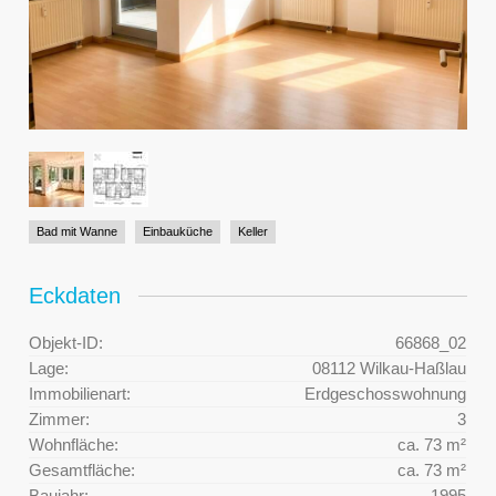
Bad mit Wanne
Einbauküche
Keller
Eckdaten
Objekt-ID:
66868_02
Lage:
08112 Wilkau-Haßlau
Immobilienart:
Erdgeschosswohnung
Zimmer:
3
Wohnfläche:
ca. 73 m²
Gesamtfläche:
ca. 73 m²
Baujahr:
1995