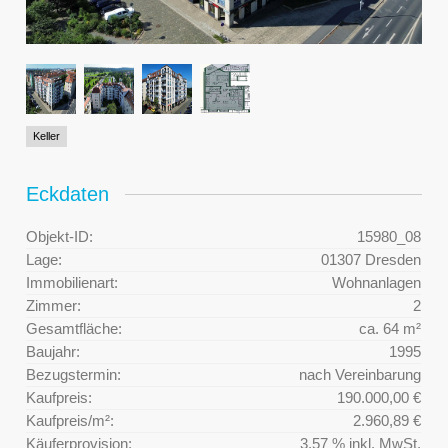
Keller
Eckdaten
Objekt-ID:
15980_08
Lage:
01307 Dresden
Immobilienart:
Wohnanlagen
Zimmer:
2
Gesamtfläche:
ca. 64 m²
Baujahr:
1995
Bezugstermin:
nach Vereinbarung
Kaufpreis:
190.000,00 €
Kaufpreis/m²:
2.960,89 €
Käuferprovision:
3,57 % inkl. MwSt.