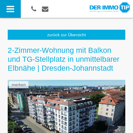
zurück zur Übersicht
2-Zimmer-Wohnung mit Balkon
und TG-Stellplatz in unmittelbarer
Elbnähe | Dresden-Johannstadt
merken