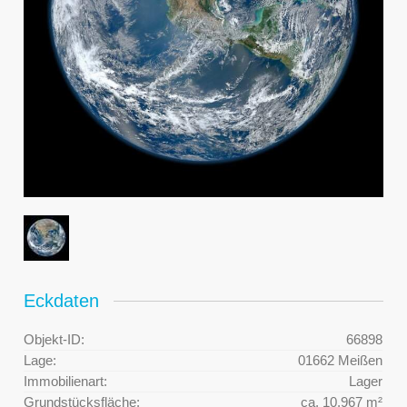
Eckdaten
Objekt-ID:
66898
Lage:
01662 Meißen
Immobilienart:
Lager
Grundstücksfläche:
ca. 10.967 m²